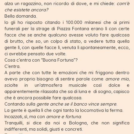
alza un ragazzino, non ricordo di dove, e mi chiede:
com’è
che esistete ancora?
Bella domanda.
Io gli ho risposto citando i 100.000 milanesi che ai primi
funerali per la strage di Piazza Fontana erano lì con certe
facce che se anche qualcuno avesse voluto fare qualcosa
di brutto, che so, un colpo di stato, a vedere tutta quella
gente lì, con quelle facce lì, venuta lì spontaneamente, ecco,
ci avrebbe pensato due volte.
Cosa c’entra con “Buona Fortuna”?
C’entra.
A parte che con tutte le emozioni che mi friggono dentro
avevo proprio bisogno di sentire parole come
amore mio
,
sciolte in un’atmosfera musicale così dolce e
apparentemente rilassata che sa di luna e di sogno, capisco
che è ancora possibile fare qualcosa.
Contando sulla
gente anche se il banco vince sempre
.
La gente è quella lì che ogni tanto la locomotiva la ferma.
Incazzati, sì, ma con
amore e fortuna
.
Tranquilli, si dice da noi a Bologna, che non significa
indifferenti, ma solidi, giusti e concreti.