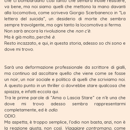
che ci bombardano così tanto che sembra inutile resistere,
va bene, ma noi siamo quelli che mettono la mano davanti
alla locomotiva, come scriveva Giorgio Scerbanenco in “La
lettera del suicida”, un desiderio di morte che sembra
sempre travolgente, ma ogni tanto la locomotiva si ferma.
Non sarà ancora la rivoluzione che
non c’è
.
Ma è già molto, perché
è
.
Resto incazzato, e qui, in questa storia, adesso so chi sono e
dove mi trovo.
Sarà una deformazione professionale da scrittore di gialli,
ma continuo ad ascoltare quello che viene come se fosse
un noir, un noir sociale e politico di quelli che scriviamo noi.
A questo punto in un thriller ci dovrebbe stare qualcosa che
spiazza, e infatti eccola qui.
Tra le prime parole di “Ama o Lascia Stare” ce n’è una che
dove mi trovo adesso sembra rappresentarmi
completamente, ed è
odio
.
ODIO.
Ma aspetta, è troppo semplice, l’odio non basta, anzi, non è
la reazione giusta, non così.
Viaggiare contromano
, come