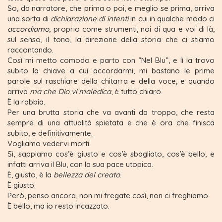
So, da narratore, che prima o poi, e meglio se prima, arriva
una sorta di
dichiarazione di intenti
in cui in qualche modo ci
accordiamo
, proprio come strumenti, noi di qua e voi di là,
sul senso, il tono, la direzione della storia che ci stiamo
raccontando.
Così mi metto comodo e parto con “Nel Blu”, e lì la trovo
subito la chiave a cui accordarmi, mi bastano le prime
parole sul raschiare della chitarra e della voce, e quando
arriva
ma che Dio vi maledica
, è tutto chiaro.
È la rabbia.
Per una brutta storia che va avanti da troppo, che resta
sempre di una attualità spietata e che è ora che finisca
subito, e definitivamente.
Vogliamo vedervi morti.
Sì, sappiamo cos’è giusto e cos’è sbagliato, cos’è bello, e
infatti arriva il Blu, con la sua pace utopica.
È, giusto, è la
bellezza del creato
.
È giusto.
Però, penso ancora, non mi fregate così, non ci freghiamo.
È bello, ma io resto incazzato.