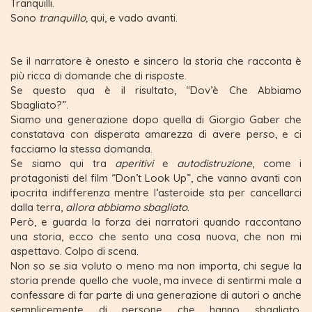
Tranquilli.
Sono
tranquillo,
qui, e vado avanti.
Se il narratore è onesto e sincero la storia che racconta è
più ricca di domande che di risposte.
Se questo qua è il risultato, “Dov’è Che Abbiamo
Sbagliato?”.
Siamo una generazione dopo quella di Giorgio Gaber che
constatava con disperata amarezza di avere perso, e ci
facciamo la stessa domanda.
Se siamo qui tra
aperitivi
e
autodistruzione
, come i
protagonisti del film “Don’t Look Up”, che vanno avanti con
ipocrita indifferenza mentre l’asteroide sta per cancellarci
dalla terra,
allora abbiamo sbagliato
.
Però, e guarda la forza dei narratori quando raccontano
una storia, ecco che sento una cosa nuova, che non mi
aspettavo. Colpo di scena.
Non so se sia voluto o meno ma non importa, chi segue la
storia prende quello che vuole, ma invece di sentirmi male a
confessare di far parte di una generazione di autori o anche
semplicemente di persone che hanno sbagliato,