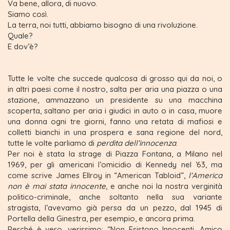
Va bene, allora, di nuovo.
Siamo così.
La terra, noi tutti, abbiamo bisogno di una rivoluzione.
Quale?
E dov’è?
Tutte le volte che succede qualcosa di grosso qui da noi, o
in altri paesi come il nostro, salta per aria una piazza o una
stazione, ammazzano un presidente su una macchina
scoperta, saltano per aria i giudici in auto o in casa, muore
una donna ogni tre giorni, fanno una retata di mafiosi e
colletti bianchi in una prospera e sana regione del nord,
tutte le volte parliamo di
perdita dell’innocenza
.
Per noi è stata la strage di Piazza Fontana, a Milano nel
1969, per gli americani l’omicidio di Kennedy nel ’63, ma
come scrive James Ellroy in “American Tabloid”,
l’America
non è mai stata innocente
, e anche noi la nostra verginità
politico-criminale, anche soltanto nella sua variante
stragista, l’avevamo già persa da un pezzo, dal 1945 di
Portella della Ginestra, per esempio, e ancora prima.
Perché è vero, verissimo: “Non Esistono Innocenti, Amico