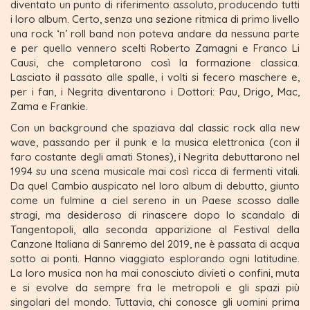
diventato un punto di riferimento assoluto, producendo tutti
i loro album. Certo, senza una sezione ritmica di primo livello
una rock ‘n’ roll band non poteva andare da nessuna parte
e per quello vennero scelti Roberto Zamagni e Franco Li
Causi, che completarono così la formazione classica.
Lasciato il passato alle spalle, i volti si fecero maschere e,
per i fan, i Negrita diventarono i Dottori: Pau, Drigo, Mac,
Zama e Frankie.
Con un background che spaziava dal classic rock alla new
wave, passando per il punk e la musica elettronica (con il
faro costante degli amati Stones), i Negrita debuttarono nel
1994 su una scena musicale mai così ricca di fermenti vitali.
Da quel Cambio auspicato nel loro album di debutto, giunto
come un fulmine a ciel sereno in un Paese scosso dalle
stragi, ma desideroso di rinascere dopo lo scandalo di
Tangentopoli, alla seconda apparizione al Festival della
Canzone Italiana di Sanremo del 2019, ne è passata di acqua
sotto ai ponti. Hanno viaggiato esplorando ogni latitudine.
La loro musica non ha mai conosciuto divieti o confini, muta
e si evolve da sempre fra le metropoli e gli spazi più
singolari del mondo. Tuttavia, chi conosce gli uomini prima