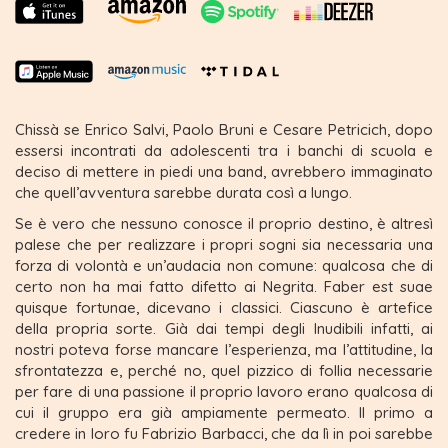
Chissà se Enrico Salvi, Paolo Bruni e Cesare Petricich, dopo
essersi incontrati da adolescenti tra i banchi di scuola e
deciso di mettere in piedi una band, avrebbero immaginato
che quell’avventura sarebbe durata così a lungo.
Se è vero che nessuno conosce il proprio destino, è altresì
palese che per realizzare i propri sogni sia necessaria una
forza di volontà e un’audacia non comune: qualcosa che di
certo non ha mai fatto difetto ai Negrita. Faber est suae
quisque fortunae, dicevano i classici. Ciascuno è artefice
della propria sorte. Già dai tempi degli Inudibili infatti, ai
nostri poteva forse mancare l’esperienza, ma l’attitudine, la
sfrontatezza e, perché no, quel pizzico di follia necessarie
per fare di una passione il proprio lavoro erano qualcosa di
cui il gruppo era già ampiamente permeato. Il primo a
credere in loro fu Fabrizio Barbacci, che da lì in poi sarebbe