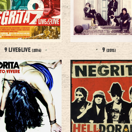
9 LIVE&LIVE
9
(2016)
(2015)