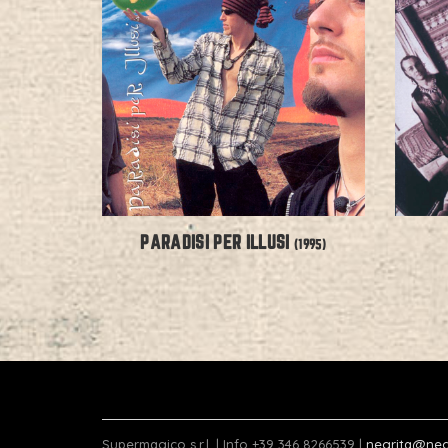
PARADISI PER ILLUSI
(1995)
Supermagico s.r.l. | Info +39 346 8266539 |
negrita@neg