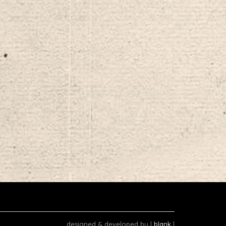
designed & developed by |
blank
|