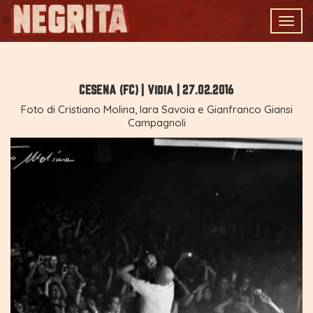
Togg
navig
CESENA (FC) | Vidia | 27.02.2016
Foto di Cristiano Molina, Iara Savoia e Gianfranco Giansi
Campagnoli